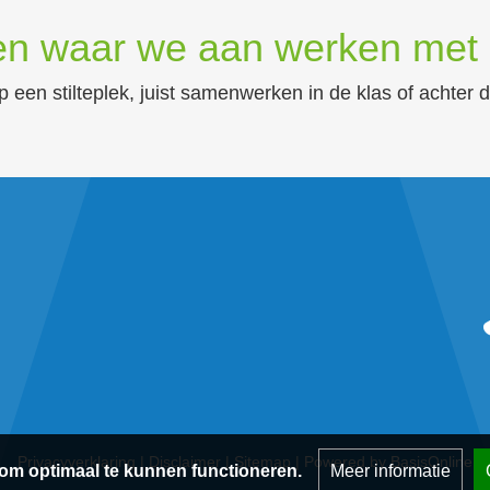
en waar we aan werken met 
p een stilteplek, juist samenwerken in de klas of achter 
Privacyverklaring
|
Disclaimer
|
Sitemap
|
Powered by BasisOnline
om optimaal te kunnen functioneren.
Meer informatie