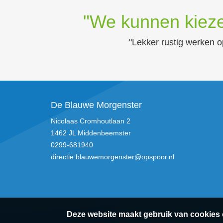
"We kunnen kiez
"Lekker rustig werken o
De Blauwe Morgenster
Nicolaas Cromhoutlaan 2
1462 JL Middenbeemster
0299-681940
directie.blauwemorgenster@opspoor.nl
Deze website maakt gebruik van cookies 